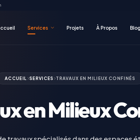
m
ccueil
Services
Projets
À Propos
Blo
ACCUEIL
SERVICES
TRAVAUX EN MILIEUX CONFINÉS
ux en Milieux Co
de travaux spécialisés dans des espaces étr