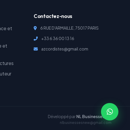
Contactez-nous
nce et
6 RUE D'ARMAILLE, 75017 PARIS
+33 6 36 00 13 16
e et
azcordistes@gmail.com
uctures
uteur
s
Développé par
NL Businesses MA
nlbusinessesnew@gmail.com