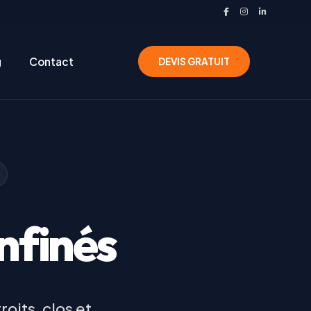
g
Contact
DEVIS GRATUIT
nfinés
oits, clos et