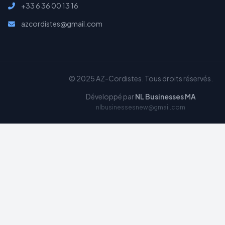
+33 6 36 00 13 16
azcordistes@gmail.com
© 2025 AZ-Cordistes. Tous droits réservés.
Développé par
NL Businesses MA
nlbusinessesnew@gmail.com